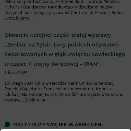
Miło nam poinformować, że Stypendium Twórcze Ministra
Kultury i Dziedzictwa Narodowego w dziedzinie muzyki
otrzymał nasz kolega, pracownik Centrum dr Mariusz Solarz.
Gratulujemy...
Otwarcie kolejnej części stałej wystawy
„Zesłani na Sybir. Losy polskich obywateli
deportowanych w głąb Związku Sowieckiego
w czasie II wojny światowej – IRAN”.
1 lipca 2024
10 lutego 2024 roku w siedzibie Centrum Dokumentacji
Zsyłek, Wypędzeń i Przesiedleń Uniwersytetu Komisji
Edukacji Narodowej Forcie „Skotniki” uroczyście otworzono
wystawę „Zesłani na...
MAŁY I DUŻY WOJTEK W ARMII GEN.
ANDERSA. WSPOMNIENIA PROF. WOJCIECHA