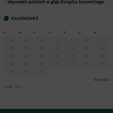
obywateli polskich w głąb Związku Sowieckiego
KALENDARZ
P
W
Ś
C
P
S
N
1
2
3
4
5
6
7
8
9
10
11
12
13
14
15
16
17
18
19
20
21
22
23
24
25
26
27
28
29
30
31
lipiec 2024
« cze
lis »