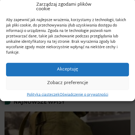
Zarządzaj zgodami plików
NARĘBSKIEGO
cookie
Odtwarzacz
Aby zapewnić jak najlepsze wrażenia, korzystamy z technologii, takich
video
jak pliki cookie, do przechowywania i/lub uzyskiwania dostępu do
informacji o urządzeniu. Zgoda na te technologie pozwoli nam
przetwarzać dane, takie jak zachowanie podczas przeglądania lub
unikalne identyfikatory na tej stronie. Brak wyrażenia zgody lub
wycofanie zgody może niekorzystnie wpłynąć na niektóre cechy i
funkcje.
Akceptuję
00:00
08:01
Zobacz preferencje
Polityka ciasteczek
Oświadczenie o prywatności
NAJNOWSZE WPISY