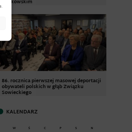
Ziółkowskim
e.
86. rocznica pierwszej masowej deportacji
obywateli polskich w głąb Związku
Sowieckiego
KALENDARZ
W
Ś
C
P
S
N