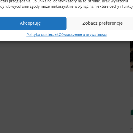
czas przeglądania lub unikalne identyfikatory na tej stronie. Brak wyrażenia
dy lub wycofanie zgody może niekorzystnie wpłynąć na niektóre cechy i funkcj
Akceptuję
Zobacz preferencje
Polityka ciasteczek
Oświadczenie o prywatności
P