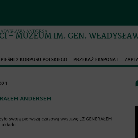
CI – MUZEUM IM. GEN. WŁADYSŁA
PIEŚNI 2 KORPUSU POLSKIEGO
PRZEKAŻ EKSPONAT
ZAPL
021
ERAŁEM ANDERSEM
O
v
rzyło swoją pierwszą czasową wystawę „Z GENERAŁEM
układu...